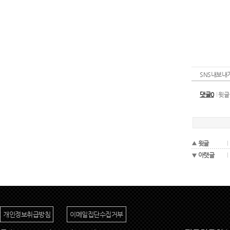
SNS내보내
댓글0
윗글
윗글
아랫글
개인정보취급방침
이메일집단수집거부