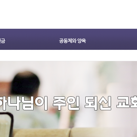
헌금
공동체와 양육