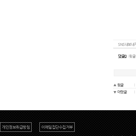
SNS내보내
댓글0
윗글
윗글
아랫글
개인정보취급방침
이메일집단수집거부