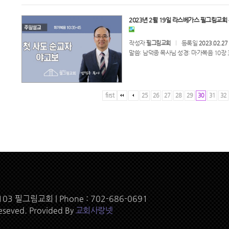
2023년 2월 19일 라스베가스 필그림교회 
작성자
등록일
필그림교회
2023.02.27
말씀: 남덕종 목사님 성경: 마가복음 10장 3
first
25
26
27
28
29
30
31
32
89103 필그림교회 | Phone : 702-686-0691
reseved. Provided By
교회사랑넷