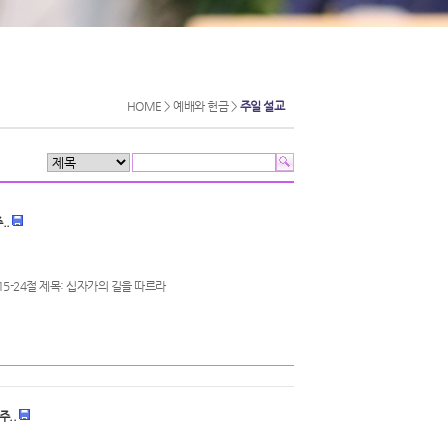
HOME > 예배와 헌금 >
주일 설교
..
15-24절 제목: 십자가의 길을 따르라
주..