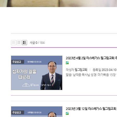
새글
0
/ 184
2023년 4월 2일 라스베가스 필그림교회 주
작성자
등록일
필그림교회
2023.04.10
말씀: 남덕종 목사님 성경: 마가복음 15장 
2023년 3월 12일 라스베가스 필그림교회 