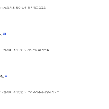
18-24절 제목: 라마 나욧 같은 필그림교회
..
15절 제목: 제자행전 6 - 사도 빌립의 전환점
주..
-12절 제목: 제자행전 5 - 보아너게에서 사랑의 사도로