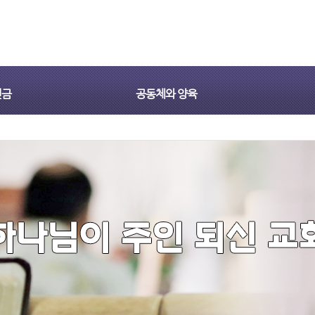
헌금
공동체와 양육