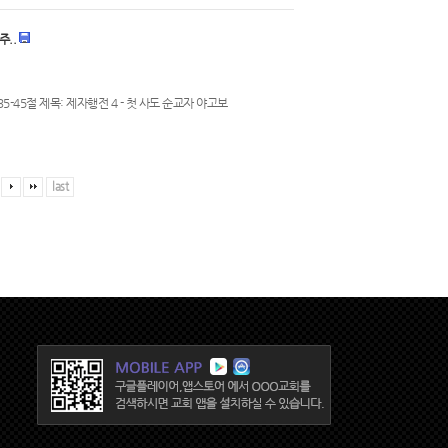
주..
5-45절 제목: 제자행전 4 - 첫 사도 순교자 야고보
last