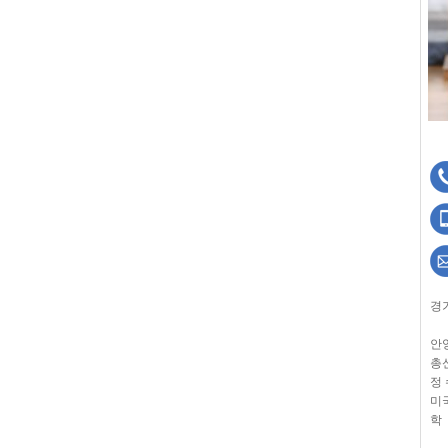
경
안
총
정
미
학