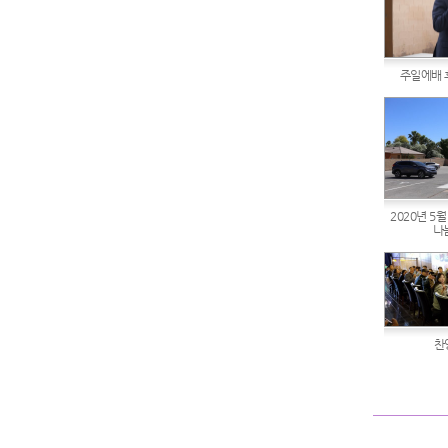
주일에배 
2020년 5
나
찬