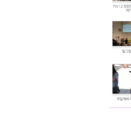
TW 12 찬양단
베가
필그림
주일예배 